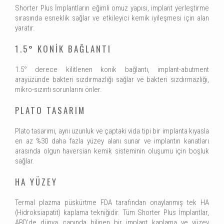
Shorter Plus İmplantların eğimli omuz yapısı, implant yerleştirme
sırasında esneklik sağlar ve etkileyici kemik iyileşmesi için alan
yaratır.
1.5° KONİK BAĞLANTI
1.5° derece kilitlenen konik bağlantı, implant-abutment
arayüzünde bakteri sızdırmazlığı sağlar ve bakteri sızdırmazlığı,
mikro-sızıntı sorunlarını önler.
PLATO TASARIM
Plato tasarımı, aynı uzunluk ve çaptaki vida tipi bir implanta kıyasla
en az %30 daha fazla yüzey alanı sunar ve implantın kanatları
arasında olgun haversian kemik sisteminin oluşumu için boşluk
sağlar.
HA YÜZEY
Termal plazma püskürtme FDA tarafından onaylanmış tek HA
(Hidroksiapatit) kaplama tekniğidir. Tüm Shorter Plus İmplantlar,
ABD'de dünya çapında bilinen bir implant kaplama ve yüzey